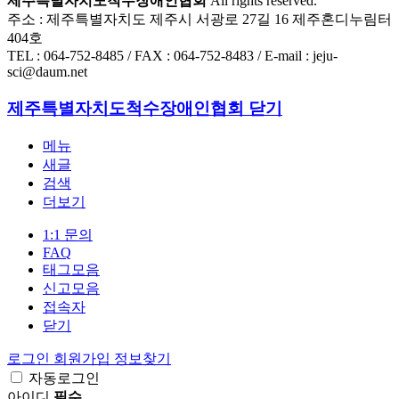
제주특별자치도척수장애인협회
All rights reserved.
주소 : 제주특별자치도 제주시 서광로 27길 16 제주혼디누림터
404호
TEL : 064-752-8485 / FAX : 064-752-8483 / E-mail : jeju-
sci@daum.net
제주특별자치도척수장애인협회
닫기
메뉴
새글
검색
더보기
1:1 문의
FAQ
태그모음
신고모음
접속자
닫기
로그인
회원가입
정보찾기
자동로그인
아이디
필수