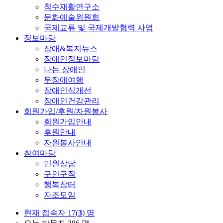
척수재활연구소
문화예술위원회
국제교류 및 국제개발협력 사업
정보마당
장애&복지뉴스
장애인정보마당
나는 장애인
무장애여행
장애인식개선
장애인건강관리
회원가입/후원/자원봉사
회원가입안내
후원안내
자원봉사안내
참여마당
민원상담
구인구직
행복장터
자조모임
현재 접속자
17(
3
) 명